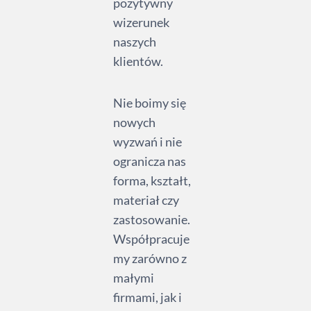
pozytywny
wizerunek
naszych
klientów.
Nie boimy się
nowych
wyzwań i nie
ogranicza nas
forma, kształt,
materiał czy
zastosowanie.
Współpracuje
my zarówno z
małymi
firmami, jak i