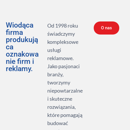
Wiodąca
Od 1998 roku
O nas
firma
świadczymy
produkują
kompleksowe
ca
usługi
oznakowa
reklamowe.
nie firm i
Jako pasjonaci
reklamy.
branży,
tworzymy
niepowtarzalne
i skuteczne
rozwiązania,
które pomagają
budować