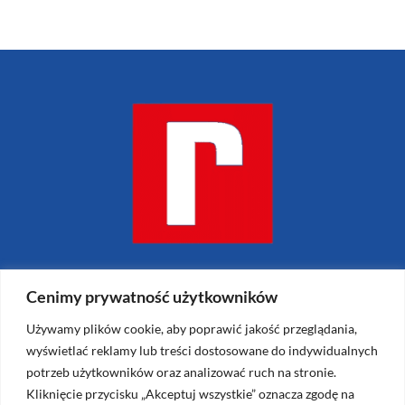
Cenimy prywatność użytkowników
Używamy plików cookie, aby poprawić jakość przeglądania,
Reklamiarnia.pl – Krzysztof Janiszewski
wyświetlać reklamy lub treści dostosowane do indywidualnych
ul. Janusza Meissnera 5
potrzeb użytkowników oraz analizować ruch na stronie.
Kliknięcie przycisku „Akceptuj wszystkie” oznacza zgodę na
Kraków 31-457