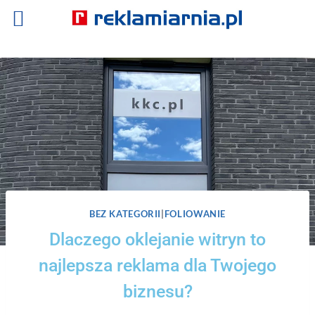
BEZ KATEGORII
|
FOLIOWANIE
Dlaczego oklejanie witryn to
najlepsza reklama dla Twojego
biznesu?