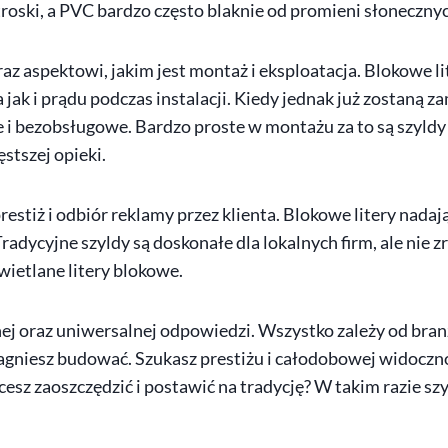
ski, a PVC bardzo często blaknie od promieni słonecznyc
raz aspektowi, jakim jest montaż i eksploatacja. Blokowe l
jak i prądu podczas instalacji. Kiedy jednak już zostaną 
i bezobsługowe. Bardzo proste w montażu za to są szyldy 
tszej opieki.
restiż i odbiór reklamy przez klienta. Blokowe litery nada
radycyjne szyldy są doskonałe dla lokalnych firm, ale nie z
wietlane litery blokowe.
ej oraz uniwersalnej odpowiedzi. Wszystko zależy od branż
ragniesz budować. Szukasz prestiżu i całodobowej widoczn
cesz zaoszczędzić i postawić na tradycję? W takim razie sz