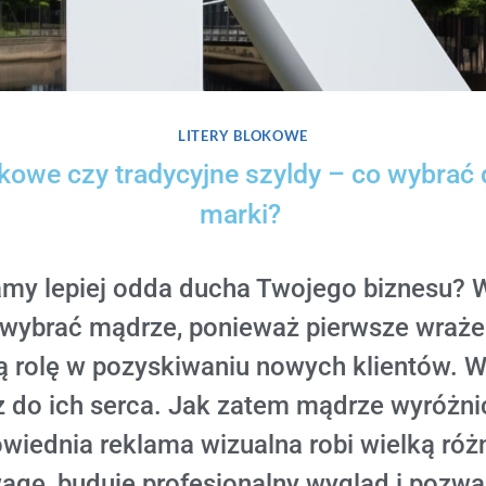
LITERY BLOKOWE
okowe czy tradycyjne szyldy – co wybrać 
marki?
lamy lepiej odda ducha Twojego biznesu? 
 wybrać mądrze, ponieważ pierwsze wraż
 rolę w pozyskiwaniu nowych klientów. W
cz do ich serca. Jak zatem mądrze wyróżni
wiednia reklama wizualna robi wielką różn
agę, buduje profesjonalny wygląd i pozwa