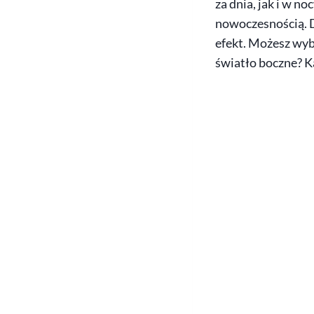
za dnia, jak i w n
nowoczesnością. 
efekt. Możesz wybr
światło boczne? K