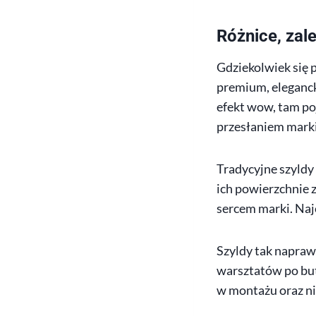
Różnice, zal
Gdziekolwiek się p
premium, elegancki
efekt wow, tam po
przesłaniem marki
Tradycyjne szyldy
ich powierzchnie 
sercem marki. Naj
Szyldy tak napraw
warsztatów po buti
w montażu oraz ni