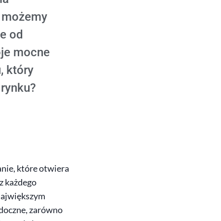
ki możemy
ze od
oje mocne
, który
 rynku?
nie, które otwiera
 z każdego
 największym
idoczne, zarówno