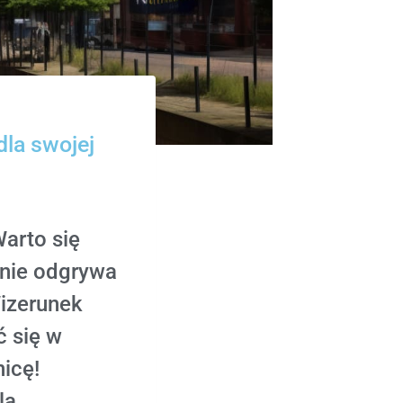
dla swojej
Warto się
enie odgrywa
izerunek
ć się w
icę!
la