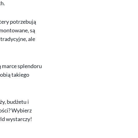
h.
itery potrzebują
zamontowane, są
tradycyjne, ale
ją marce splendoru
robią takiego
y, budżetu i
ości? Wybierz
yld wystarczy!