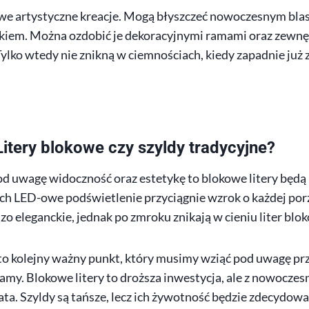
we artystyczne kreacje. Mogą błyszczeć nowoczesnym blas
kiem. Można ozdobić je dekoracyjnymi ramami oraz zewn
ylko wtedy nie znikną w ciemnościach, kiedy zapadnie już 
itery blokowe czy szyldy tradycyjne?
d uwagę widoczność oraz estetykę to blokowe litery będą
ch LED-owe podświetlenie przyciągnie wzrok o każdej porz
zo eleganckie, jednak po zmroku znikają w cieniu liter blo
 to kolejny ważny punkt, który musimy wziąć pod uwagę p
amy. Blokowe litery to droższa inwestycja, ale z nowocze
ata. Szyldy są tańsze, lecz ich żywotność będzie zdecydowa