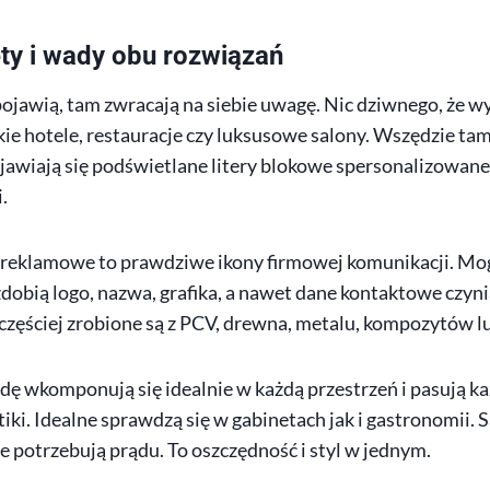
ety i wady obu rozwiązań
ojawią, tam zwracają na siebie uwagę. Nic dziwnego, że wy
e hotele, restauracje czy luksusowe salony. Wszędzie tam, 
jawiają się podświetlane litery blokowe spersonalizowane
.
 reklamowe to prawdziwe ikony firmowej komunikacji. Mogą
zdobią logo, nazwa, grafika, a nawet dane kontaktowe czy
częściej zrobione są z PCV, drewna, metalu, kompozytów lu
dę wkomponują się idealnie w każdą przestrzeń i pasują ka
ki. Idealne sprawdzą się w gabinetach jak i gastronomii. 
e potrzebują prądu. To oszczędność i styl w jednym.