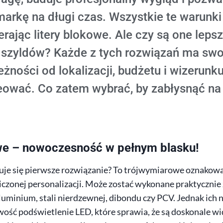
arkę na długi czas. Wszystkie te warun
erając litery blokowe. Ale czy są one leps
 szyldów? Każde z tych rozwiązań ma sw
eżności od lokalizacji, budżetu i wizerunku
ować. Co zatem wybrać, by zabłysnąć na
owe – nowoczesność w pełnym blasku!
je się pierwsze rozwiązanie? To trójwymiarowe oznakowa
iczonej personalizacji. Może zostać wykonane praktycznie
aluminium, stali nierdzewnej, dibondu czy PCV. Jednak ich
wość podświetlenie LED, które sprawia, że są doskonale w