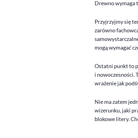
Drewno wymaga tro
Przyjrzyjmy się te
zarówno fachowca 
samowystarczalne 
mogą wymagać częs
Ostatni punkt to p
i nowoczesności. T
wrażenie jak podś
Nie ma zatem jedn
wizerunku, jaki p
blokowe litery. Ch