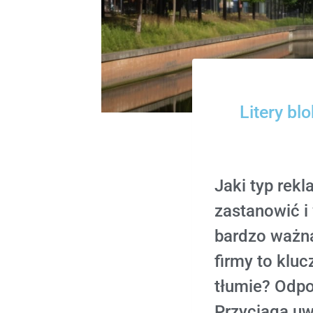
Litery bl
Jaki typ rek
zastanowić i
bardzo ważną
firmy to klu
tłumie? Odpo
Przyciąga uw