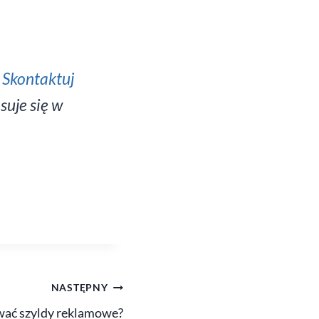
!
Skontaktuj
uje się w
NASTĘPNY
wać szyldy reklamowe?