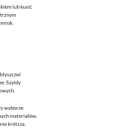
kiem lub kusić
ętrznym
zmrok.
 błyszczeć
e. Szyldy
kowych.
rzy wyborze
snych materiałów,
nie krótsza.