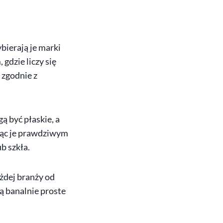
bierają je marki
gdzie liczy się
 zgodnie z
 być płaskie, a
niąc je prawdziwym
b szkła.
żdej branży od
Są banalnie proste