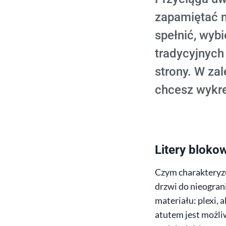
zapamiętać m
spełnić, wybi
tradycyjnych
strony. W zal
chcesz wykre
Litery blok
Czym charakteryzu
drzwi do nieogran
materiału: plexi, 
atutem jest możli