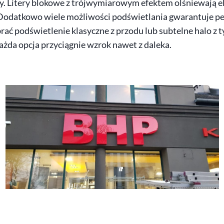
ocy. Litery blokowe z trójwymiarowym efektem olśniewają el
Dodatkowo wiele możliwości podświetlania gwarantuje p
ać podświetlenie klasyczne z przodu lub subtelne halo z t
ażda opcja przyciągnie wzrok nawet z daleka.