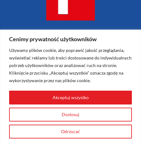
Cenimy prywatność użytkowników
Używamy plików cookie, aby poprawić jakość przeglądania,
Reklamiarnia.pl – Krzysztof Janiszewski
wyświetlać reklamy lub treści dostosowane do indywidualnych
ul. Janusza Meissnera 5
potrzeb użytkowników oraz analizować ruch na stronie.
Kliknięcie przycisku „Akceptuj wszystkie” oznacza zgodę na
Kraków 31-457
wykorzystywanie przez nas plików cookie.
NIP: 677-116-48-72
Tel – 501 366 866
Akceptuj wszystko
Email –
biuro@reklamiarnia.pl
Dostosuj
2024 Reklamiarnia
Odrzucać