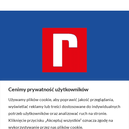
Cenimy prywatność użytkowników
Używamy plików cookie, aby poprawić jakość przeglądania,
Reklamiarnia.pl – Krzysztof Janiszewski
wyświetlać reklamy lub treści dostosowane do indywidualnych
ul. Janusza Meissnera 5
potrzeb użytkowników oraz analizować ruch na stronie.
Kliknięcie przycisku „Akceptuj wszystkie” oznacza zgodę na
Kraków 31-457
wykorzystywanie przez nas plików cookie.