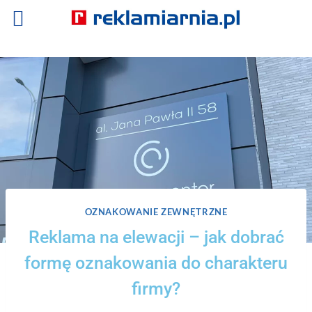
OZNAKOWANIE ZEWNĘTRZNE
Reklama na elewacji – jak dobrać
formę oznakowania do charakteru
firmy?